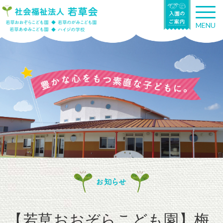
T
o
MENU
g
g
l
e
n
a
v
i
g
a
t
i
o
n
お知らせ
【若草おおぞらこども園】梅