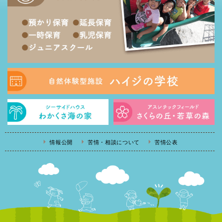
情報公開
苦情・相談について
苦情公表