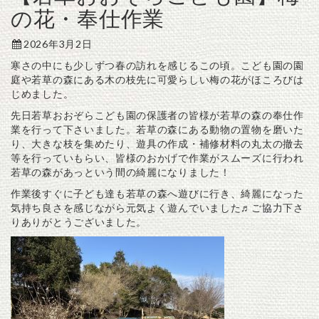
の花・奉仕作業
2026年3月2日
寒さの中にも少しずつ春の訪れを感じるこの頃。こども園の園
庭や若草の森にある木の枝先に可愛らしい梅の花がほころびは
じめました。
先日若草おおぞらこども園の保護者の皆様が若草の森の奉仕作
業を行って下さいました。若草の森にある動物の置物を磨いた
り、大きな枝を集めたり、遊具の作成・補修材料の丸太の撤去
等を行っていもらい、皆様のおかげで作業がスムーズに行われ
若草の森があっという間の綺麗になりました！
作業後すぐに子ども達も若草の森へ遊びに行き、綺麗になった
気持ち良さを感じながら元気よく遊んでいました♬ご協力下さ
りありがとうございました。