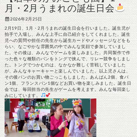
月・2月うまれの誕生日会
2026年2月25日
2月19日、1月・2月うまれの誕生日会を行いました。誕生児が
拍手で入場し、みんな上手に自己紹介をしてくれました。誕生
児への質問や担任の先生から誕生カードやメッセージなどをも
らい、なごやかな雰囲気の中でみんな笑顔で参加していまし
た。その後は、みんなでゲームを楽しみました。共同製作で作
った色々な種類のパンをトングで挟んで、リレー競争をしまし
た。トングでつかむのは、なかなか難しく苦戦していました
が、みんなキャーキャーと楽しんでいました。以上児さんは、
その後パンのお買い物ごっこもしました。あんぱん2個、食パ
ン1個、フランスパン1個などお買い物を楽しみました。誕生日
会では、毎回担当の先生がゲームを考えます。みんな毎回楽し
みにしています。