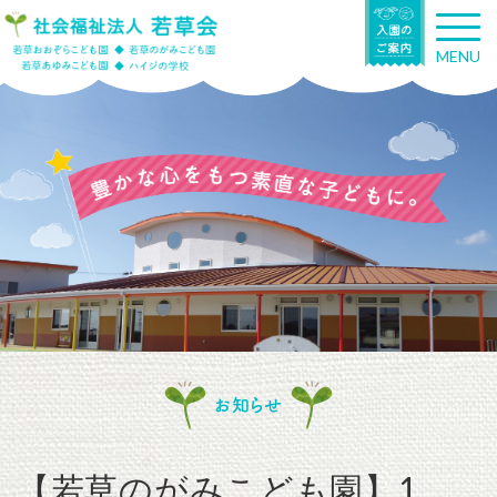
T
o
MENU
g
g
l
e
n
a
v
i
g
a
t
i
o
n
お知らせ
【若草のがみこども園】1