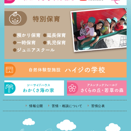
情報公開
苦情・相談について
苦情公表