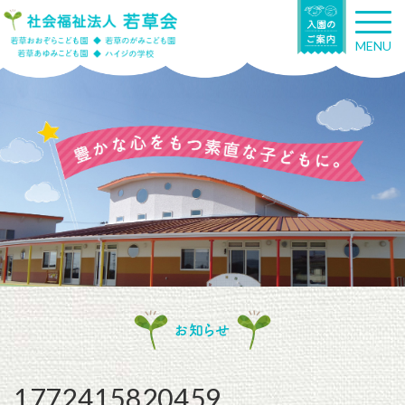
T
o
MENU
g
g
l
e
n
a
v
i
g
a
t
i
o
n
お知らせ
1772415820459