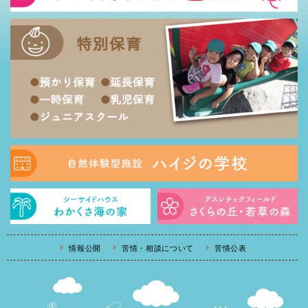
情報公開
苦情・相談について
苦情公表