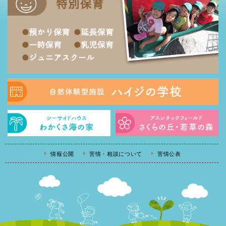
情報公開
苦情・相談について
苦情公表