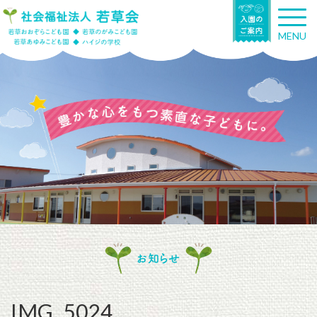
T
o
MENU
g
g
l
e
n
a
v
i
g
a
t
i
o
n
お知らせ
IMG_5024