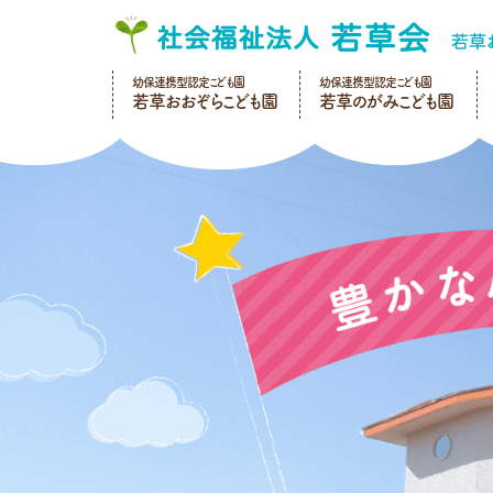
幼保連携型認定こども園
幼保連携型認定こども園
若草おおぞらこども園
若草のがみこども園