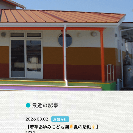
最近の記事
2026.08.02
お知らせ
【若草あゆみこども園
夏の活動
】
NO2