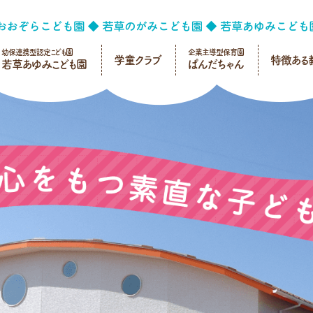
幼保連携型認定こども園
企業主導型保育園
学童クラブ
特徴ある
若草あゆみこども園
ぱんだちゃん