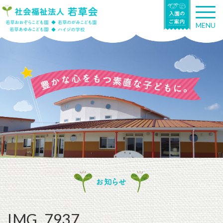
T
o
MENU
g
g
l
e
n
a
v
i
g
a
t
i
o
n
お知らせ
IMG_7937