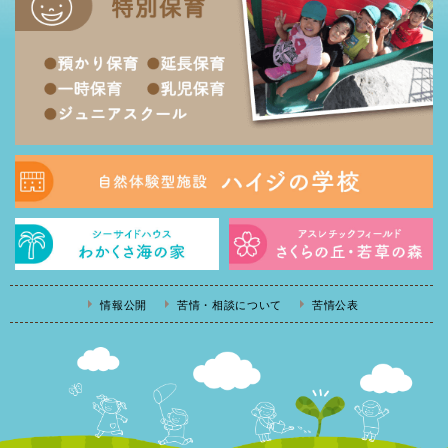
情報公開
苦情・相談について
苦情公表