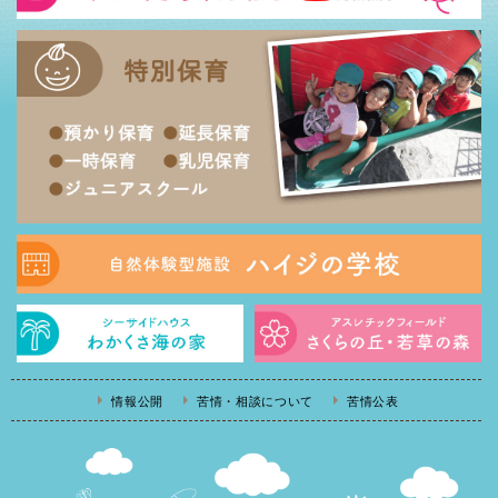
情報公開
苦情・相談について
苦情公表