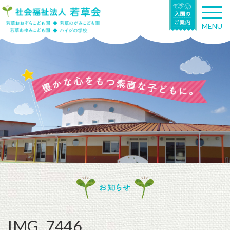
T
o
MENU
g
g
l
e
n
a
v
i
g
a
t
i
o
n
お知らせ
IMG_7446