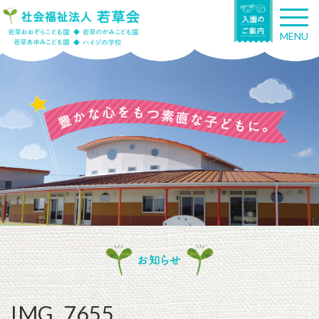
T
o
MENU
g
g
l
e
n
a
v
i
g
a
t
i
o
n
お知らせ
IMG_7655