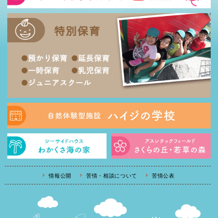
情報公開
苦情・相談について
苦情公表