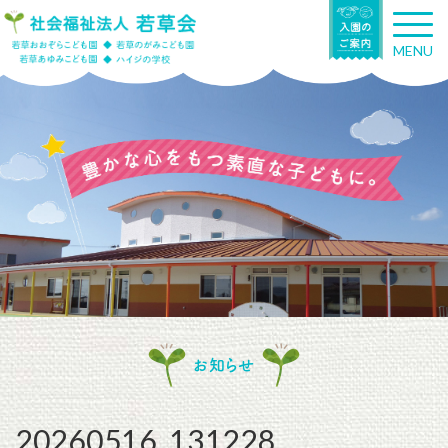
T
o
MENU
g
g
l
e
n
a
v
i
g
a
t
i
o
n
お知らせ
20260516_131228