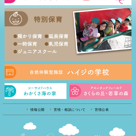
情報公開
苦情・相談について
苦情公表