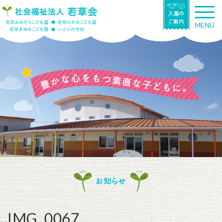
T
o
MENU
g
g
l
e
n
a
v
i
g
a
t
i
o
n
お知らせ
IMG_0067