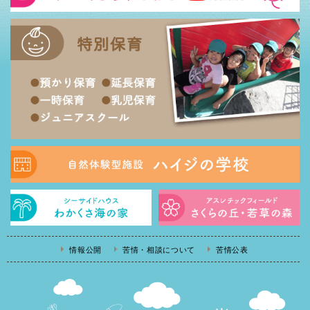
情報公開
苦情・相談について
苦情公表