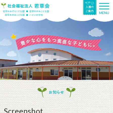
T
o
MENU
g
g
l
e
n
a
v
i
g
a
t
i
o
n
お知らせ
Screenshot