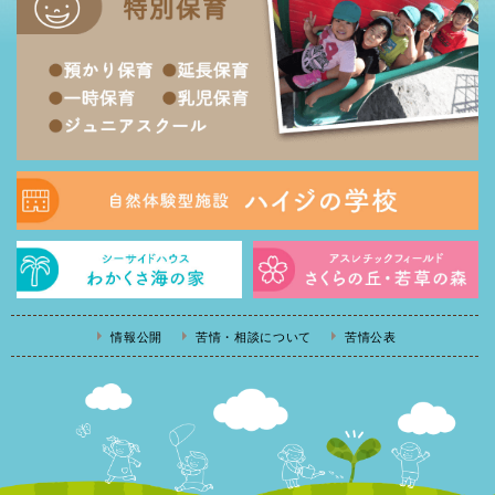
情報公開
苦情・相談について
苦情公表