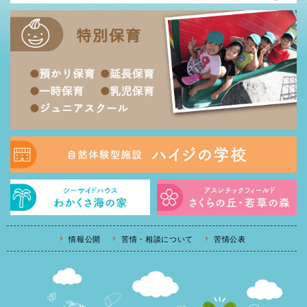
情報公開
苦情・相談について
苦情公表