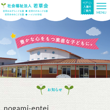
T
o
MENU
g
g
l
e
n
a
v
i
g
a
t
i
o
n
お知らせ
nogami-entei