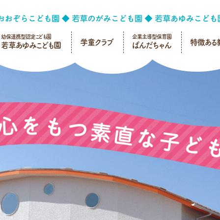
幼保連携型認定こども園
企業主導型保育園
学童クラブ
特徴ある
若草あゆみこども園
ぱんだちゃん