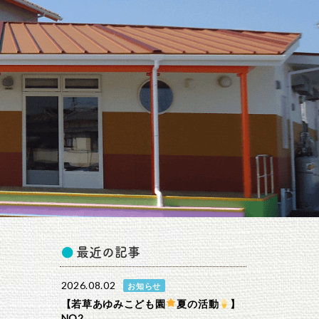
最近の記事
2026.08.02
お知らせ
【若草あゆみこども園
夏の活動
】
NO2