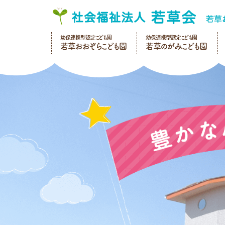
幼保連携型認定こども園
幼保連携型認定こども園
若草おおぞらこども園
若草のがみこども園