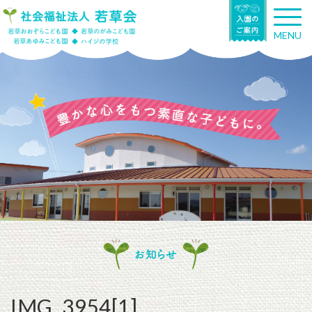
T
o
MENU
g
g
l
e
n
a
v
i
g
a
t
i
o
n
お知らせ
IMG_3954[1]