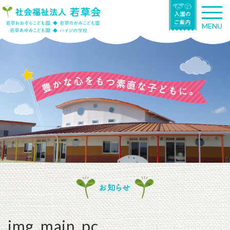
T
o
MENU
g
g
l
e
n
a
v
i
g
a
t
i
o
n
お知らせ
img_main_pc