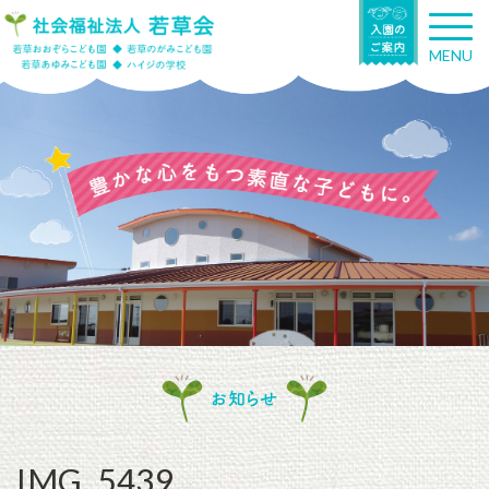
T
o
MENU
g
g
l
e
n
a
v
i
g
a
t
i
o
n
お知らせ
IMG_5439