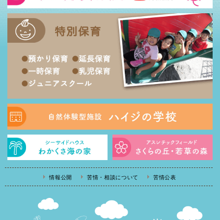
情報公開
苦情・相談について
苦情公表