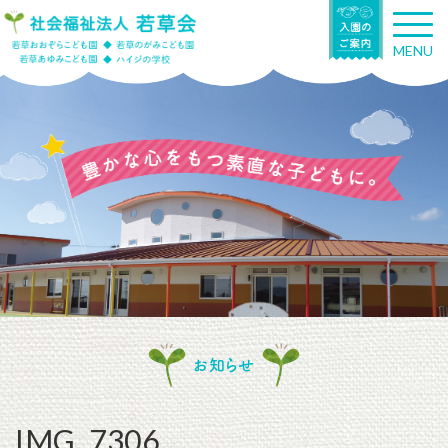
T
o
MENU
g
g
l
e
n
a
v
i
g
a
t
i
o
n
お知らせ
IMG_7306