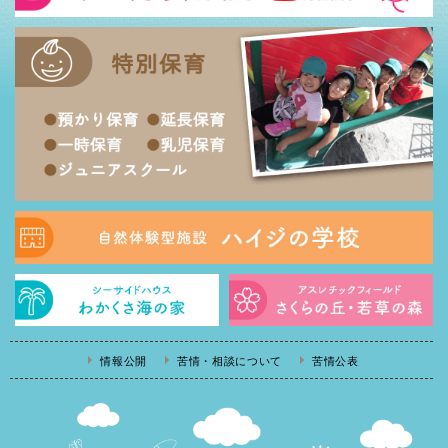
情報公開
苦情・相談について
苦情公表