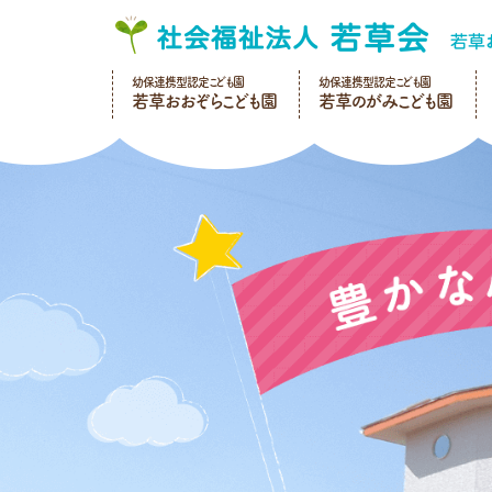
幼保連携型認定こども園
幼保連携型認定こども園
若草おおぞらこども園
若草のがみこども園