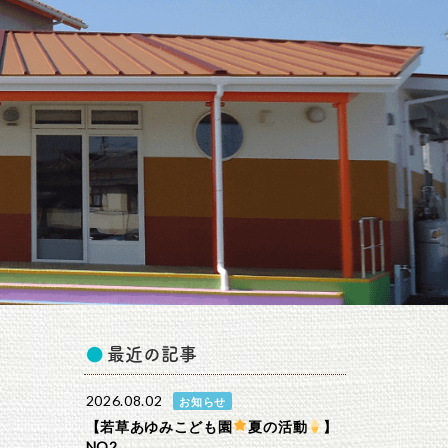
最近の記事
2026.08.02
お知らせ
【若草あゆみこども園
夏の活動
】
NO2