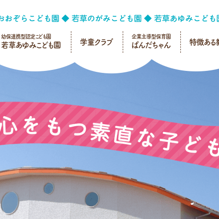
幼保連携型認定こども園
企業主導型保育園
学童クラブ
特徴ある
若草あゆみこども園
ぱんだちゃん