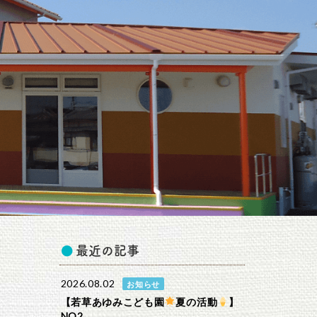
最近の記事
2026.08.02
お知らせ
【若草あゆみこども園
夏の活動
】
NO2