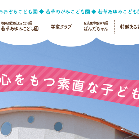
幼保連携型認定こども園
企業主導型保育園
学童クラブ
特徴ある
若草あゆみこども園
ぱんだちゃん