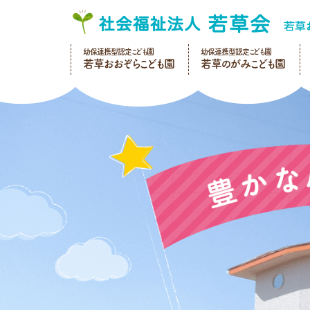
幼保連携型認定こども園
幼保連携型認定こども園
若草おおぞらこども園
若草のがみこども園