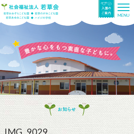
T
o
MENU
g
g
l
e
n
a
v
i
g
a
t
i
o
n
お知らせ
IMG_9029