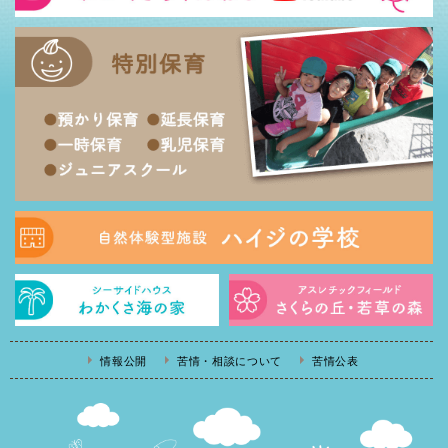
情報公開
苦情・相談について
苦情公表