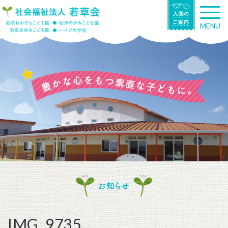
T
o
MENU
g
g
l
e
n
a
v
i
g
a
t
i
o
n
お知らせ
IMG_9735