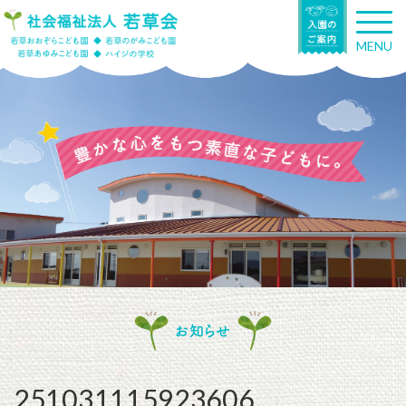
T
o
MENU
g
g
l
e
n
a
v
i
g
a
t
i
o
n
お知らせ
251031115923606