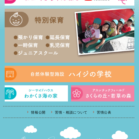
情報公開
苦情・相談について
苦情公表