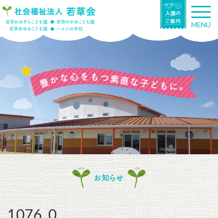
T
o
MENU
g
g
l
e
n
a
v
i
g
a
t
i
o
n
お知らせ
1076_0