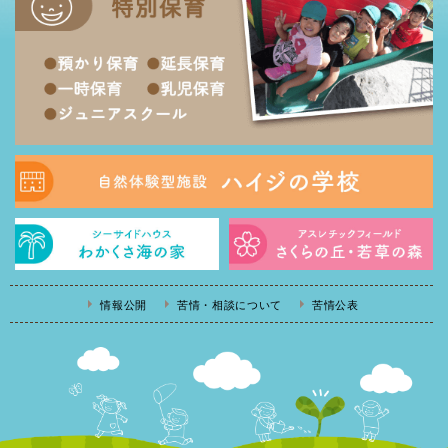
情報公開
苦情・相談について
苦情公表