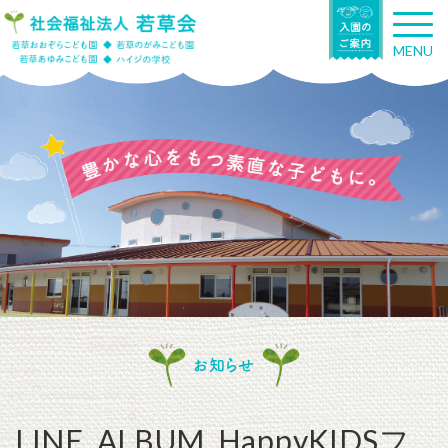
T
o
MENU
g
g
l
e
n
a
v
i
g
a
t
i
o
n
お知らせ
LINE_ALBUM_HappyKIDSフ