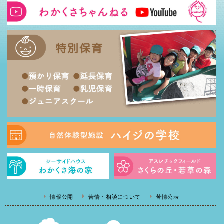
情報公開
苦情・相談について
苦情公表