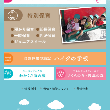
情報公開
苦情・相談について
苦情公表