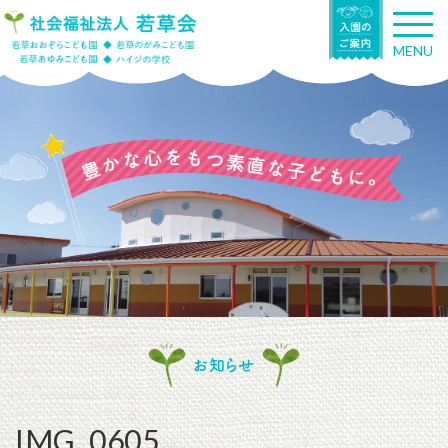
T
o
MENU
g
g
l
e
n
a
v
i
g
a
t
i
o
n
お知らせ
IMG_0605