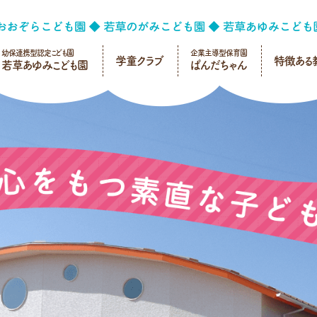
幼保連携型認定こども園
企業主導型保育園
学童クラブ
特徴ある
若草あゆみこども園
ぱんだちゃん