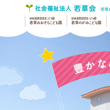
幼保連携型認定こども園
幼保連携型認定こども園
若草おおぞらこども園
若草のがみこども園