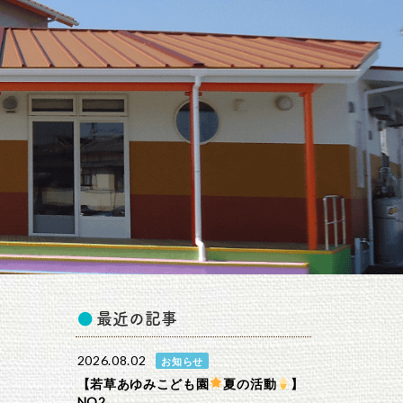
最近の記事
2026.08.02
お知らせ
【若草あゆみこども園
夏の活動
】
NO2