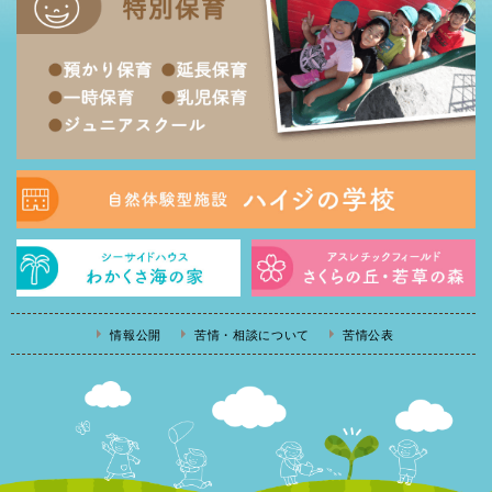
情報公開
苦情・相談について
苦情公表