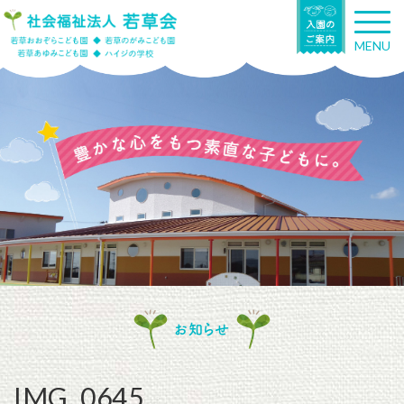
T
o
MENU
g
g
l
e
n
a
v
i
g
a
t
i
o
n
お知らせ
IMG_0645