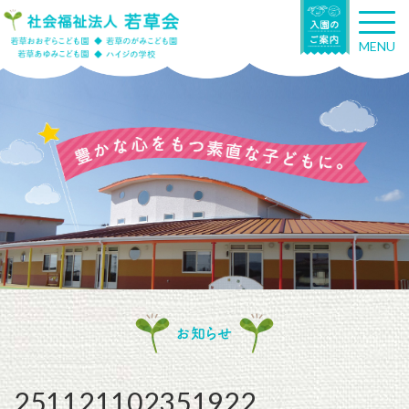
T
o
MENU
g
g
l
e
n
a
v
i
g
a
t
i
o
n
お知らせ
251121102351922