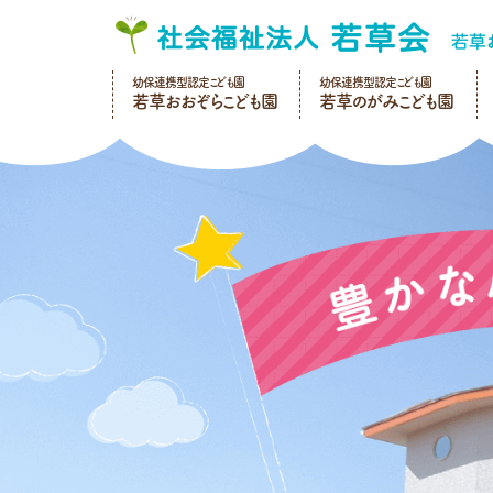
幼保連携型認定こども園
幼保連携型認定こども園
若草おおぞらこども園
若草のがみこども園