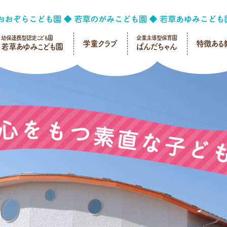
幼保連携型認定こども園
企業主導型保育園
学童クラブ
特徴ある
若草あゆみこども園
ぱんだちゃん