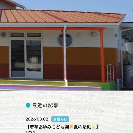
最近の記事
2026.08.02
お知らせ
【若草あゆみこども園
夏の活動
】
NO2