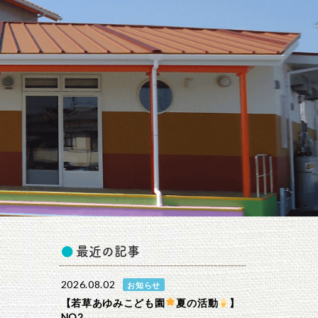
最近の記事
2026.08.02
お知らせ
【若草あゆみこども園
夏の活動
】
NO2