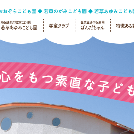
幼保連携型認定こども園
企業主導型保育園
学童クラブ
特徴ある
若草あゆみこども園
ぱんだちゃん