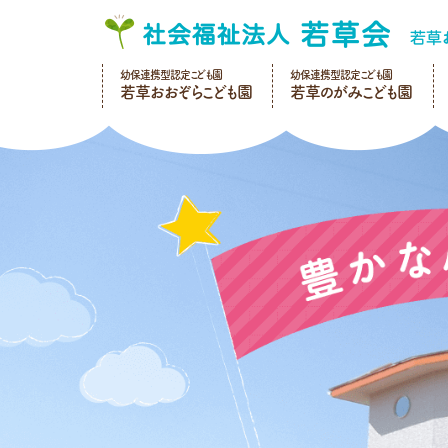
幼保連携型認定こども園
幼保連携型認定こども園
若草おおぞらこども園
若草のがみこども園