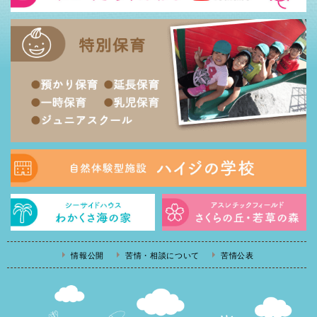
情報公開
苦情・相談について
苦情公表