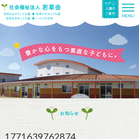
T
o
MENU
g
g
l
e
n
a
v
i
g
a
t
i
o
n
お知らせ
1771639762874