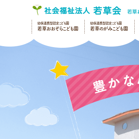
幼保連携型認定こども園
幼保連携型認定こども園
若草おおぞらこども園
若草のがみこども園