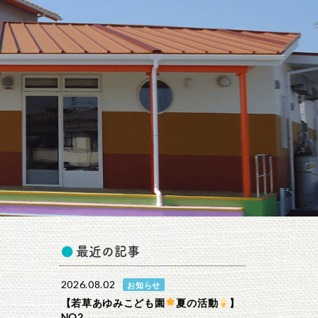
最近の記事
2026.08.02
お知らせ
【若草あゆみこども園
夏の活動
】
NO2