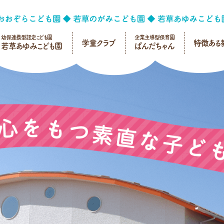
幼保連携型認定こども園
企業主導型保育園
学童クラブ
特徴ある
若草あゆみこども園
ぱんだちゃん