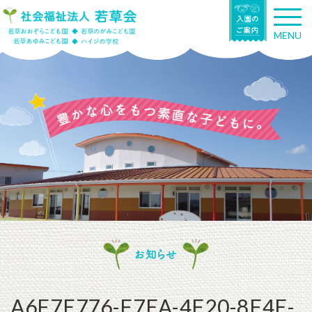
T
o
MENU
g
g
l
e
n
a
v
i
g
a
t
i
o
n
お知らせ
A6F7E776-F7EA-4F20-8F4E-