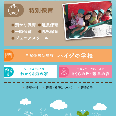
情報公開
苦情・相談について
苦情公表